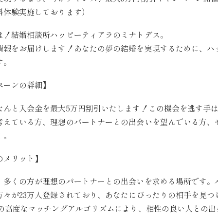
料体験実施しております）
は！結婚相談所ハッピーティアラのミナトデス。
情報をお届けします！あなたの夢の結婚を実現するために、ハ
す。
ペーンの詳細】
なんと入会金を最大5万円割引いたします！この機会を逃す手
考えている方、理想のパートナーとの出会いを望んでいる方、
く。
のメリット】
、多くの方が理想のパートナーとの出会いを求める場所です。
方々が23万人登録されており、あなたにぴったりの相手を見つ
Iの高度なマッチングアルゴリズムにより、相性の良い人との出